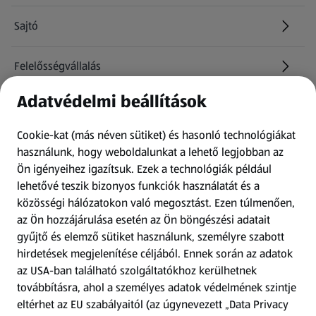
Sajtó
Felelősségvállalás
Adatvédelmi beállítások
Információk
Cookie-kat (más néven sütiket) és hasonló technológiákat
Kérdőív
használunk, hogy weboldalunkat a lehető legjobban az
Ön igényeihez igazítsuk.
Ezek a technológiák például
lehetővé teszik bizonyos funkciók használatát és a
Fizetési lehetőségek
közösségi hálózatokon való megosztást. Ezen túlmenően,
az Ön hozzájárulása esetén az Ön böngészési adatait
ALDI utalványok
gyűjtő és elemző sütiket használunk, személyre szabott
hirdetések megjelenítése céljából. Ennek során az adatok
Árcsökkentés
az USA-ban található szolgáltatókhoz kerülhetnek
továbbításra, ahol a személyes adatok védelmének szintje
eltérhet az EU szabályaitól (az úgynevezett „Data Privacy
Adattörlő alkalmazás