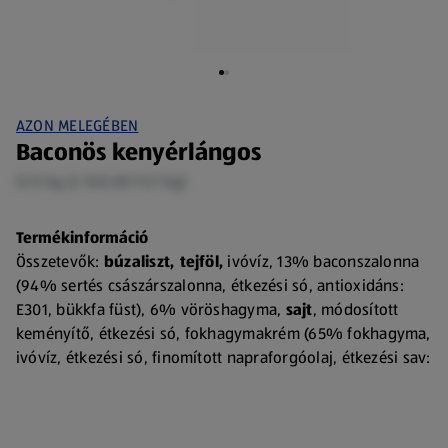
AZON MELEGÉBEN
Baconös kenyérlángos
0,13 kg (2 520,00 Ft/1 kg)
Termékinformáció
Összetevők:
búzaliszt, tejföl,
ivóvíz, 13% baconszalonna
(94% sertés császárszalonna, étkezési só, antioxidáns:
E301, bükkfa füst), 6% vöröshagyma,
sajt
, módosított
keményítő, étkezési só, fokhagymakrém (65% fokhagyma,
ivóvíz, étkezési só, finomított napraforgóolaj, étkezési sav:
citromsav, módosított keményítő, sűrítőanyag:
xantángumi), élesztő, sütőipari keverék (
búzaglutén,
búzaliszt,
emulgeálószer: E472e, lisztkezelő szer: