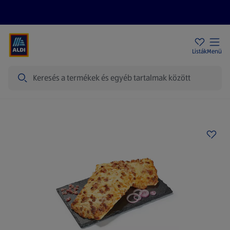
Akciós újságok
ALDI Üzletek
Ajándékkártya
Szervizpont
Listák
Menü
Keresés