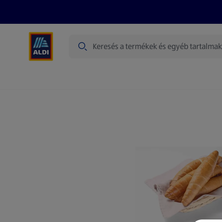
Keresés
Heti ajánlatok
Akciós újságok
Akciók