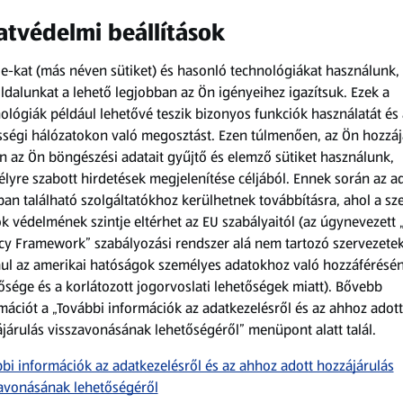
tvédelmi beállítások
e-kat (más néven sütiket) és hasonló technológiákat használunk,
dalunkat a lehető legjobban az Ön igényeihez igazítsuk.
Ezek a
ológiák például lehetővé teszik bizonyos funkciók használatát és 
, növényi olajok
ségi hálózatokon való megosztást. Ezen túlmenően, az Ön hozzáj
ési só,
n az Ön böngészési adatait gyűjtő és elemző sütiket használunk,
kezési sav:
lyre szabott hirdetések megjelenítése céljából. Ennek során az a
 (5,6%) [burgonya
an található szolgáltatókhoz kerülhetnek továbbításra, ahol a s
k védelmének szintje eltérhet az EU szabályaitól (az úgynevezett 
djei],
cy Framework” szabályozási rendszer alá nem tartozó szervezete
ly (60%),
búzaliszt,
ul az amerikai hatóságok személyes adatokhoz való hozzáférésé
emulgeálószer:
ősége és a korlátozott jogorvoslati lehetőségek miatt). Bővebb
etil-borkősav-
mációt a „További információk az adatkezelésről és az ahhoz adott
tőszer [
búzaglutén,
járulás visszavonásának lehetőségéről” menüpont alatt talál.
no- és
bi információk az adatkezelésről és az ahhoz adott hozzájárulás
, lecitinek;
avonásának lehetőségéről
llulóz; cukor,