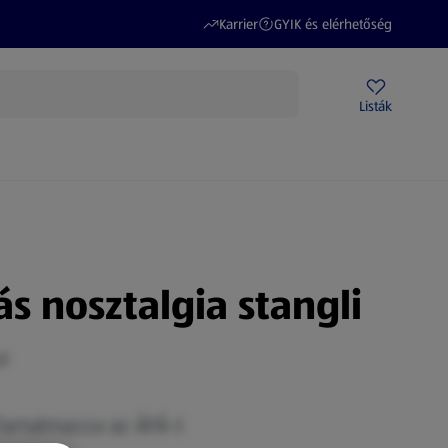
(új oldalon nyílik meg)
(új oldalon nyílik meg)
Karrier
GYIK és elérhetőség
Akciós újságok
ALDI Üzletek
Ajándékkártya
Szervizpont
Listák
DI-m
s nosztalgia stangli
g)
Tartalmazza az ÁFÁ-t