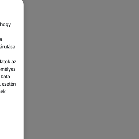
 hogy
a
árulása
datok az
zemélyes
„Data
k esetén
nek