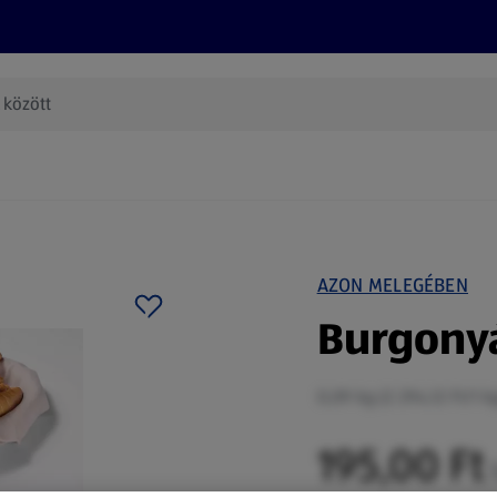
Termékeink
Online bevásárlás
Információk
Az én AL
(új oldalon nyílik meg)
AZON MELEGÉBEN
Burgonyá
0,09 kg (2 294,12 Ft/1 k
195,00 Ft