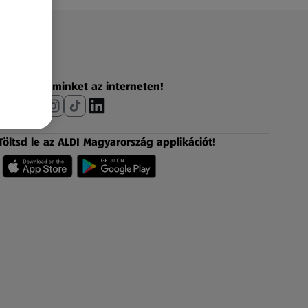
Fedezz fel minket az interneten!
Töltsd le az ALDI Magyarország applikációt!