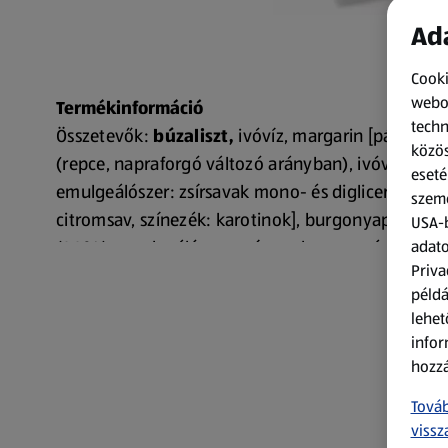
Ada
Cooki
webol
Termékinformáció
techn
Összetevők:
búzaliszt,
ivóvíz, margarin [pálmazsír
közös
(repce, napraforgó változó arányban), ivóvíz, étkez
eseté
emulgeálószer: zsírsavak mono- és digliceridjei, ét
szemé
citromsav, színezék: karotinok], burgonyapehely
USA-b
adato
(99%), emulgeálószer: zsírsavak mono- és digliceri
Priva
burgonyapelyhes keverék (5,6%) [burgonyapehe
példá
étkezési só, cukor,
búzadara, árpaliszt,
kurkuma, 
lehet
zsírsavak mono- és digliceridjeinek mono- és diac
infor
észterei, lisztkezelő szer: aszkorbinsav], élesztő, sü
hozzá
búzamalátaliszt,
emulgeálószerek: zsírsavak mo
Továb
digliceridjeinek mono- és diacetil-borkősav-észterei
vissz
stabilizátorok: guargumi, nátrium-karboxi-metil-ce