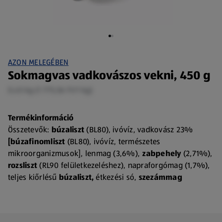
AZON MELEGÉBEN
Sokmagvas vadkovászos vekni, 450 g
0,45 kg (1 775,56 Ft/1 kg)
Termékinformáció
Összetevők:
búzaliszt
(BL80), ivóvíz, vadkovász 23%
[búzafinomliszt
(BL80), ivóvíz, természetes
mikroorganizmusok], lenmag (3,6%),
zabpehely
(2,71%),
rozsliszt
(RL90 felületkezeléshez), napraforgómag (1,7%),
teljes kiőrlésű
búzaliszt,
étkezési só,
szezámmag
(0,89%), tökmag (0,89%), napraforgó-étolaj.A termék
szóját, tejet, tojást, földimogyorót, dióféléket, zellert,
mustárt, szulfitokat és csillagfürtöt tartalmazhat.Allergén: