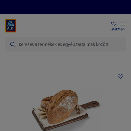
Akciós újságok
ALDI Üzletek
Ajándékkártya
Szervizpont
Listák
Menü
Keresés