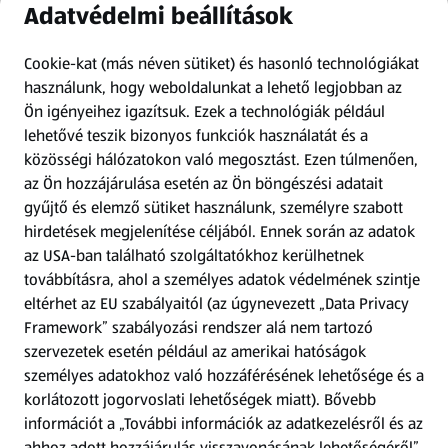
Adatvédelmi beállítások
Információk
Cookie-kat (más néven sütiket) és hasonló technológiákat
Kérdőív
használunk, hogy weboldalunkat a lehető legjobban az
Ön igényeihez igazítsuk.
Ezek a technológiák például
lehetővé teszik bizonyos funkciók használatát és a
Fizetési lehetőségek
közösségi hálózatokon való megosztást. Ezen túlmenően,
az Ön hozzájárulása esetén az Ön böngészési adatait
ALDI utalványok
gyűjtő és elemző sütiket használunk, személyre szabott
hirdetések megjelenítése céljából. Ennek során az adatok
Árcsökkentés
az USA-ban található szolgáltatókhoz kerülhetnek
továbbításra, ahol a személyes adatok védelmének szintje
eltérhet az EU szabályaitól (az úgynevezett „Data Privacy
Adattörlő alkalmazás
Framework” szabályozási rendszer alá nem tartozó
szervezetek esetén például az amerikai hatóságok
Szervizpont
személyes adatokhoz való hozzáférésének lehetősége és a
(új oldalon nyílik meg)
korlátozott jogorvoslati lehetőségek miatt). Bővebb
információt a „További információk az adatkezelésről és az
Fedezz fel minket az interneten!
ahhoz adott hozzájárulás visszavonásának lehetőségéről”