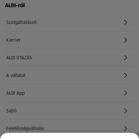
1, 11Cikkszám: 753964
Láblécmenü - további linkek
ALDI-ról
Szolgáltatások
Karrier
(új oldalon nyílik meg)
ALDI UTAZÁS
(új oldalon nyílik meg)
A vállalat
ALDI App
Sajtó
Felelősségvállalás