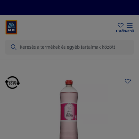
Akciós újságok
ALDI Üzletek
Ajándékkártya
Szervizpont
Listák
Menü
Keresés