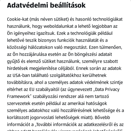
Adatvédelmi beállítások
Információk
Cookie-kat (más néven sütiket) és hasonló technológiákat
Kérdőív
használunk, hogy weboldalunkat a lehető legjobban az
Ön igényeihez igazítsuk.
Ezek a technológiák például
lehetővé teszik bizonyos funkciók használatát és a
Fizetési lehetőségek
közösségi hálózatokon való megosztást. Ezen túlmenően,
az Ön hozzájárulása esetén az Ön böngészési adatait
ALDI utalványok
gyűjtő és elemző sütiket használunk, személyre szabott
hirdetések megjelenítése céljából. Ennek során az adatok
Árcsökkentés
az USA-ban található szolgáltatókhoz kerülhetnek
továbbításra, ahol a személyes adatok védelmének szintje
eltérhet az EU szabályaitól (az úgynevezett „Data Privacy
Adattörlő alkalmazás
Framework” szabályozási rendszer alá nem tartozó
szervezetek esetén például az amerikai hatóságok
Szervizpont
személyes adatokhoz való hozzáférésének lehetősége és a
(új oldalon nyílik meg)
korlátozott jogorvoslati lehetőségek miatt). Bővebb
információt a „További információk az adatkezelésről és az
Fedezz fel minket az interneten!