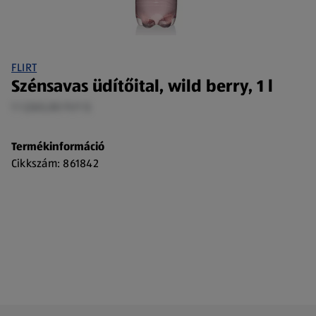
FLIRT
Szénsavas üdítőital, wild berry, 1 l
1 l (265,00 Ft/1 l)
Termékinformáció
Cikkszám: 861842