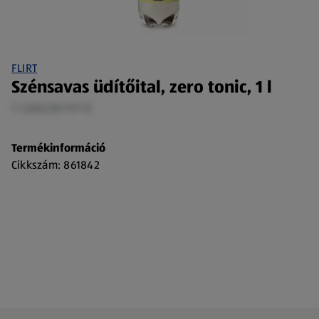
FLIRT
Szénsavas üdítőital, zero tonic, 1 l
1 l (265,00 Ft/1 l)
Termékinformáció
Cikkszám: 861842