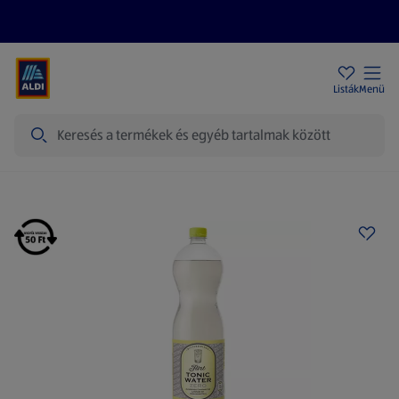
Akciós újságok
ALDI Üzletek
Ajándékkártya
Szervizpont
Listák
Menü
Keresés