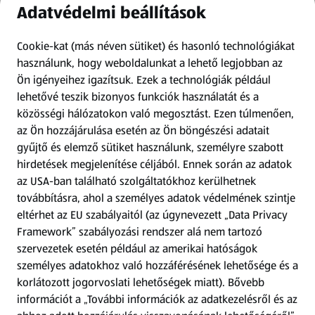
Adatvédelmi beállítások
Információk
Cookie-kat (más néven sütiket) és hasonló technológiákat
Kérdőív
használunk, hogy weboldalunkat a lehető legjobban az
Ön igényeihez igazítsuk.
Ezek a technológiák például
lehetővé teszik bizonyos funkciók használatát és a
Fizetési lehetőségek
közösségi hálózatokon való megosztást. Ezen túlmenően,
az Ön hozzájárulása esetén az Ön böngészési adatait
ALDI utalványok
gyűjtő és elemző sütiket használunk, személyre szabott
hirdetések megjelenítése céljából. Ennek során az adatok
Árcsökkentés
az USA-ban található szolgáltatókhoz kerülhetnek
továbbításra, ahol a személyes adatok védelmének szintje
eltérhet az EU szabályaitól (az úgynevezett „Data Privacy
Adattörlő alkalmazás
Framework” szabályozási rendszer alá nem tartozó
szervezetek esetén például az amerikai hatóságok
Szervizpont
személyes adatokhoz való hozzáférésének lehetősége és a
(új oldalon nyílik meg)
korlátozott jogorvoslati lehetőségek miatt). Bővebb
információt a „További információk az adatkezelésről és az
Fedezz fel minket az interneten!