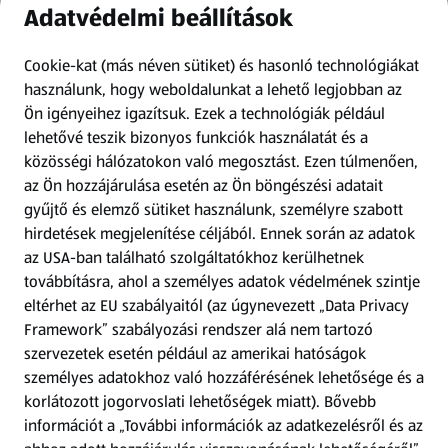
Adatvédelmi beállítások
Információk
Cookie-kat (más néven sütiket) és hasonló technológiákat
Kérdőív
használunk, hogy weboldalunkat a lehető legjobban az
Ön igényeihez igazítsuk.
Ezek a technológiák például
lehetővé teszik bizonyos funkciók használatát és a
Fizetési lehetőségek
közösségi hálózatokon való megosztást. Ezen túlmenően,
az Ön hozzájárulása esetén az Ön böngészési adatait
ALDI utalványok
gyűjtő és elemző sütiket használunk, személyre szabott
hirdetések megjelenítése céljából. Ennek során az adatok
Árcsökkentés
az USA-ban található szolgáltatókhoz kerülhetnek
továbbításra, ahol a személyes adatok védelmének szintje
eltérhet az EU szabályaitól (az úgynevezett „Data Privacy
Adattörlő alkalmazás
Framework” szabályozási rendszer alá nem tartozó
szervezetek esetén például az amerikai hatóságok
Szervizpont
személyes adatokhoz való hozzáférésének lehetősége és a
(új oldalon nyílik meg)
korlátozott jogorvoslati lehetőségek miatt). Bővebb
információt a „További információk az adatkezelésről és az
Fedezz fel minket az interneten!