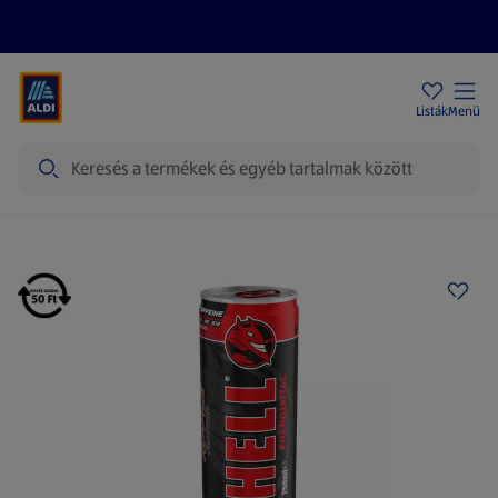
Akciós újságok
ALDI Üzletek
Ajándékkártya
Szervizpont
Listák
Menü
Keresés