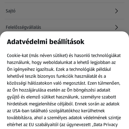
Sajtó
Felelősségvállalás
Adatvédelmi beállítások
Információk
Cookie-kat (más néven sütiket) és hasonló technológiákat
Kérdőív
használunk, hogy weboldalunkat a lehető legjobban az
Ön igényeihez igazítsuk.
Ezek a technológiák például
lehetővé teszik bizonyos funkciók használatát és a
Fizetési lehetőségek
közösségi hálózatokon való megosztást. Ezen túlmenően,
az Ön hozzájárulása esetén az Ön böngészési adatait
ALDI utalványok
gyűjtő és elemző sütiket használunk, személyre szabott
hirdetések megjelenítése céljából. Ennek során az adatok
Árcsökkentés
az USA-ban található szolgáltatókhoz kerülhetnek
továbbításra, ahol a személyes adatok védelmének szintje
eltérhet az EU szabályaitól (az úgynevezett „Data Privacy
Adattörlő alkalmazás