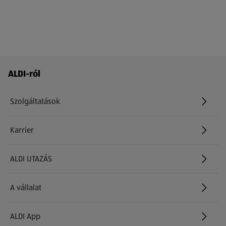
Láblécmenü - további linkek
ALDI-ról
Szolgáltatások
Karrier
(új oldalon nyílik meg)
ALDI UTAZÁS
(új oldalon nyílik meg)
A vállalat
ALDI App