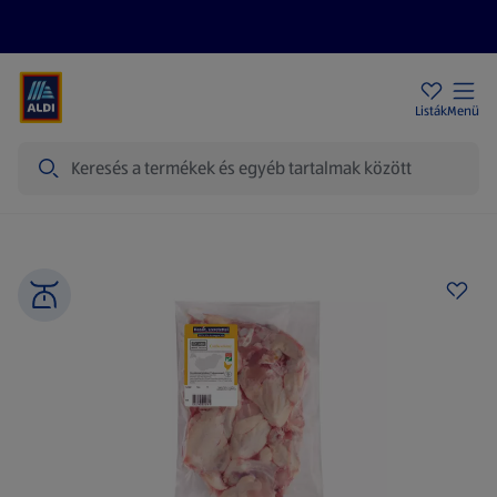
Akciós újságok
ALDI Üzletek
Ajándékkártya
Szervizpont
Listák
Menü
Keresés