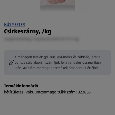
HÚSMESTER
Csirkeszárny, /kg
megközelítőleg 1 kg/darab (689,00 Ft/1 kg)
A mérlegelt tételek (pl. hús, gyümölcs és zöldség) árát a
pontos súly alapján számítjuk fel a rendelés összeállítása
után. Az előre csomagolt termékek árai becsült értékek.
Termékinformáció
kétízületes, vákuumcsomagoltCikkszám: 322853