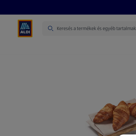
Keresés
Heti ajánlatok
Akciós újságok
Akciók