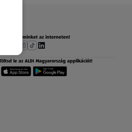
Fedezz fel minket az interneten!
Töltsd le az ALDI Magyarország applikációt!