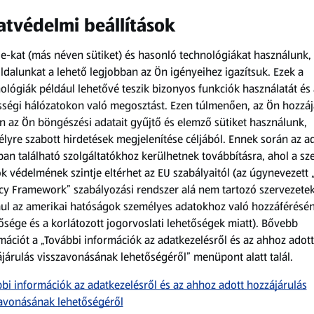
tvédelmi beállítások
e-kat (más néven sütiket) és hasonló technológiákat használunk,
dalunkat a lehető legjobban az Ön igényeihez igazítsuk.
Ezek a
ológiák például lehetővé teszik bizonyos funkciók használatát és 
ztő, teljes
tejpor,
ségi hálózatokon való megosztást. Ezen túlmenően, az Ön hozzáj
tásban termelt tojás)
n az Ön böngészési adatait gyűjtő és elemző sütiket használunk,
 zellert, dióféléket,
lyre szabott hirdetések megjelenítése céljából. Ennek során az a
: 1, 3, 7. Cikkszám:
an található szolgáltatókhoz kerülhetnek továbbításra, ahol a s
k védelmének szintje eltérhet az EU szabályaitól (az úgynevezett 
cy Framework” szabályozási rendszer alá nem tartozó szervezete
ul az amerikai hatóságok személyes adatokhoz való hozzáférésé
ősége és a korlátozott jogorvoslati lehetőségek miatt). Bővebb
mációt a „További információk az adatkezelésről és az ahhoz adott
járulás visszavonásának lehetőségéről” menüpont alatt talál.
bi információk az adatkezelésről és az ahhoz adott hozzájárulás
avonásának lehetőségéről