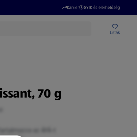
(új oldalon nyílik meg)
(új oldalon nyílik meg)
Karrier
GYIK és elérhetőség
Akciós újságok
ALDI Üzletek
Ajándékkártya
Szervizpont
Listák
DI-m
issant, 70 g
g)
Tartalmazza az ÁFÁ-t