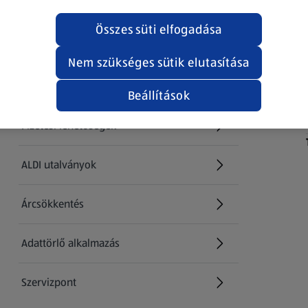
Összes süti elfogadása
Információk
Nem szükséges sütik elutasítása
Kérdőív
Beállítások
Fizetési lehetőségek
ALDI utalványok
Árcsökkentés
Adattörlő alkalmazás
Szervizpont
(új oldalon nyílik meg)