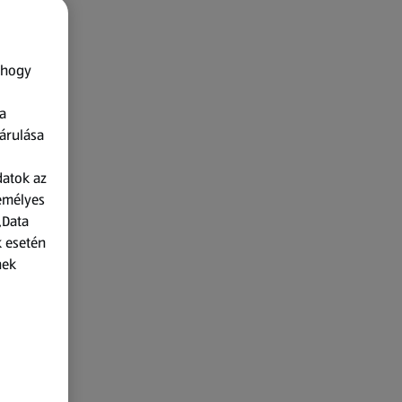
 hogy
a
árulása
datok az
zemélyes
„Data
k esetén
nek