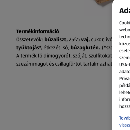
Ada
Cooki
webol
Termékinformáció
techn
Összetevők:
búzaliszt,
25%
vaj,
cukor, ivóvíz, éles
közös
tyúktojás*,
étkezési só,
búzaglutén.
(*szabad tar
eseté
A termék földimogyorót, szóját, szulfitokat, mustárt,
szemé
szezámmagot és csillagfürtöt tartalmazhat. Allergén
USA-b
adato
187441
Priva
példá
lehet
infor
hozzá
Továb
vissz