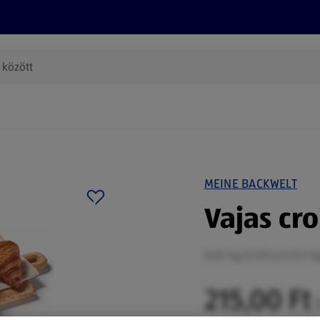
Termékeink
Online bevásárlás
Információk
Az én AL
(új oldalon nyílik meg)
MEINE BACKWELT
Vajas cro
0,07 kg (3 071,43 Ft/1 k
215,00 Ft