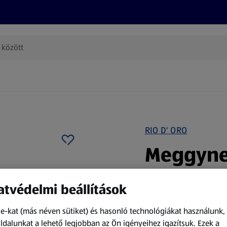
Termékeink
Online bevásárlás
Információk
Az én AL
(új oldalon nyílik meg)
RIO D' ORO
Meggyne
1 l
tvédelmi beállítások
vegán
bio
e-kat (más néven sütiket) és hasonló technológiákat használunk,
A termék jelenleg nem 
dalunkat a lehető legjobban az Ön igényeihez igazítsuk.
Ezek a