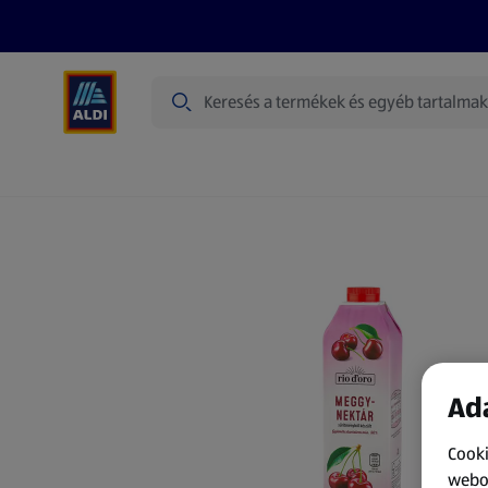
Keresés
Heti ajánlatok
Akciós újságok
Akciók
Ada
Cooki
webol