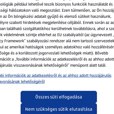
ológiák például lehetővé teszik bizonyos funkciók használatát és 
ségi hálózatokon való megosztást. Ezen túlmenően, az Ön hozzáj
n az Ön böngészési adatait gyűjtő és elemző sütiket használunk,
lyre szabott hirdetések megjelenítése céljából. Ennek során az a
an található szolgáltatókhoz kerülhetnek továbbításra, ahol a s
k védelmének szintje eltérhet az EU szabályaitól (az úgynevezett 
cy Framework” szabályozási rendszer alá nem tartozó szervezete
ul az amerikai hatóságok személyes adatokhoz való hozzáférésé
ősége és a korlátozott jogorvoslati lehetőségek miatt). Bővebb
mációt a „További információk az adatkezelésről és az ahhoz adott
járulás visszavonásának lehetőségéről” menüpont alatt talál.
Információk
bi információk az adatkezelésről és az ahhoz adott hozzájárulás
avonásának lehetőségéről
Kérdőív
Összes süti elfogadása
Fizetési lehetőségek
Nem szükséges sütik elutasítása