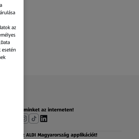
a
árulása
datok az
zemélyes
„Data
k esetén
nek
Fedezz fel minket az interneten!
Töltsd le az ALDI Magyarország applikációt!