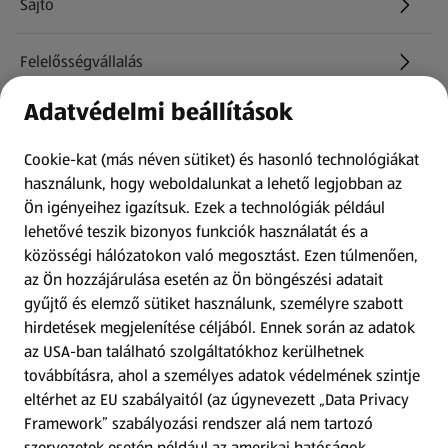
Sajtó
Felelősségvállalás
Adatvédelmi beállítások
Információk
Cookie-kat (más néven sütiket) és hasonló technológiákat
Kérdőív
használunk, hogy weboldalunkat a lehető legjobban az
Ön igényeihez igazítsuk.
Ezek a technológiák például
lehetővé teszik bizonyos funkciók használatát és a
Fizetési lehetőségek
közösségi hálózatokon való megosztást. Ezen túlmenően,
az Ön hozzájárulása esetén az Ön böngészési adatait
ALDI utalványok
gyűjtő és elemző sütiket használunk, személyre szabott
hirdetések megjelenítése céljából. Ennek során az adatok
Árcsökkentés
az USA-ban található szolgáltatókhoz kerülhetnek
továbbításra, ahol a személyes adatok védelmének szintje
eltérhet az EU szabályaitól (az úgynevezett „Data Privacy
Adattörlő alkalmazás
Framework” szabályozási rendszer alá nem tartozó
szervezetek esetén például az amerikai hatóságok