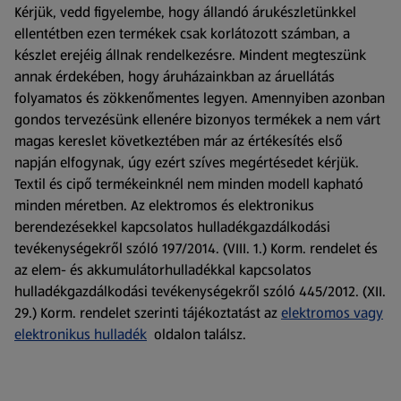
Kérjük, vedd figyelembe, hogy állandó árukészletünkkel
ellentétben ezen termékek csak korlátozott számban, a
készlet erejéig állnak rendelkezésre. Mindent megteszünk
annak érdekében, hogy áruházainkban az áruellátás
folyamatos és zökkenőmentes legyen. Amennyiben azonban
gondos tervezésünk ellenére bizonyos termékek a nem várt
magas kereslet következtében már az értékesítés első
napján elfogynak, úgy ezért szíves megértésedet kérjük.
Textil és cipő termékeinknél nem minden modell kapható
minden méretben. Az elektromos és elektronikus
berendezésekkel kapcsolatos hulladékgazdálkodási
tevékenységekről szóló 197/2014. (VIII. 1.) Korm. rendelet és
az elem- és akkumulátorhulladékkal kapcsolatos
hulladékgazdálkodási tevékenységekről szóló 445/2012. (XII.
29.) Korm. rendelet szerinti tájékoztatást az
elektromos vagy
elektronikus hulladék
oldalon találsz.