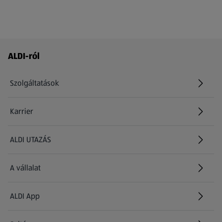
Láblécmenü - további linkek
ALDI-ról
Szolgáltatások
Karrier
(új oldalon nyílik meg)
ALDI UTAZÁS
(új oldalon nyílik meg)
A vállalat
ALDI App